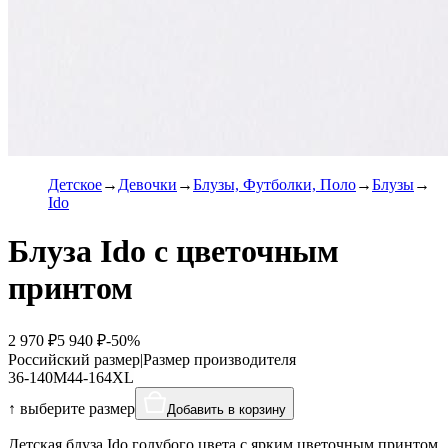
Детское
Девочки
Блузы, Футболки, Поло
Блузы
Ido
Блуза Ido с цветочным
принтом
2 970 ₽
5 940 ₽
-50%
Российский размер
|
Размер производителя
36-140
M
44-164
XL
↑ выберите размер
Добавить в корзину
Детская блуза Ido голубого цвета с ярким цветочным принтом