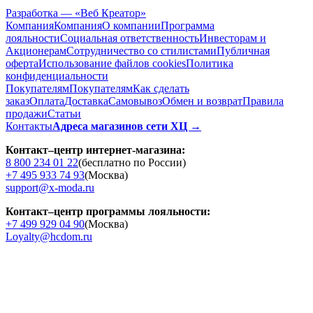
Разработка — «Веб Креатор»
Компания
Компания
О компании
Программа
лояльности
Социальная ответственность
Инвесторам и
Акционерам
Сотрудничество со стилистами
Публичная
оферта
Использование файлов cookies
Политика
конфиденциальности
Покупателям
Покупателям
Как сделать
заказ
Оплата
Доставка
Cамовывоз
Обмен и возврат
Правила
продажи
Статьи
Контакты
Адреса магазинов сети ХЦ →
Контакт–центр интернет-магазина:
8 800 234 01 22
(бесплатно по России)
+7 495 933 74 93
(Москва)
support@x-moda.ru
Контакт–центр программы лояльности:
+7 499 929 04 90
(Москва)
Loyalty@hcdom.ru