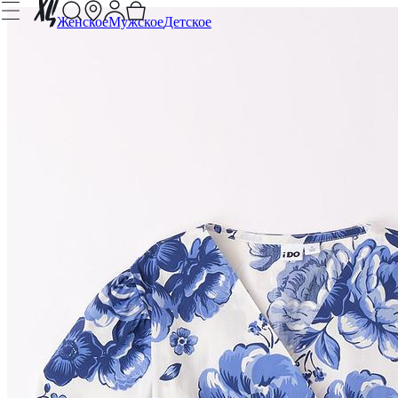
Женское
Мужское
Детское