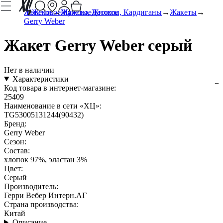
Женское
Женское
Мужское
Жакеты, Жилеты, Кардиганы
Детское
Жакеты
Gerry Weber
Жакет Gerry Weber серый
Нет в наличии
Характеристики
Код товара в интернет-магазине:
25409
Наименование в сети «ХЦ»:
TG53005131244(90432)
Бренд:
Gerry Weber
Сезон:
Состав:
хлопок 97%, эластан 3%
Цвет:
Серый
Производитель:
Герри Вебер Интерн.АГ
Страна производства:
Китай
Описание