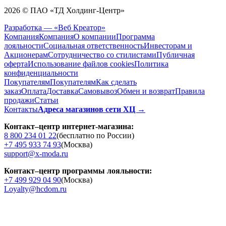
2026 © ПАО «ТД Холдинг-Центр»
Разработка — «Веб Креатор»
Компания
Компания
О компании
Программа
лояльности
Социальная ответственность
Инвесторам и
Акционерам
Сотрудничество со стилистами
Публичная
оферта
Использование файлов cookies
Политика
конфиденциальности
Покупателям
Покупателям
Как сделать
заказ
Оплата
Доставка
Cамовывоз
Обмен и возврат
Правила
продажи
Статьи
Контакты
Адреса магазинов сети ХЦ →
Контакт–центр интернет-магазина:
8 800 234 01 22
(бесплатно по России)
+7 495 933 74 93
(Москва)
support@x-moda.ru
Контакт–центр программы лояльности:
+7 499 929 04 90
(Москва)
Loyalty@hcdom.ru