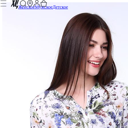
Женское
Мужское
Детское