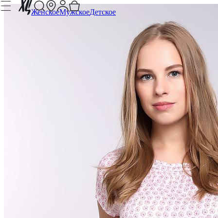
Женское
Мужское
Детское