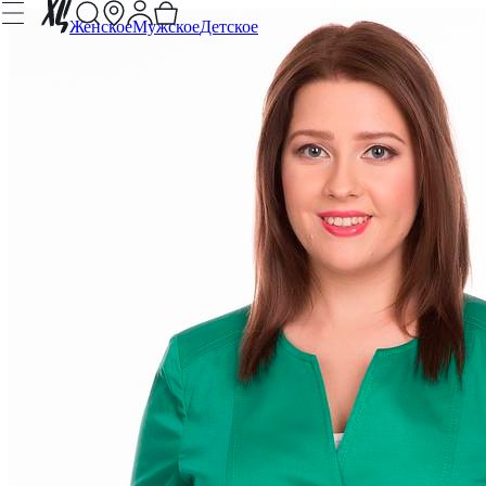
Женское
Мужское
Детское