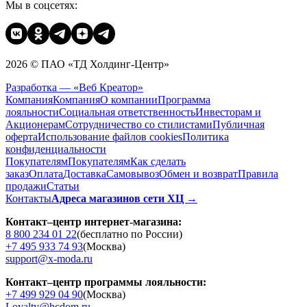
Мы в соцсетях:
2026 © ПАО «ТД Холдинг-Центр»
Разработка — «Веб Креатор»
Компания
Компания
О компании
Программа
лояльности
Социальная ответственность
Инвесторам и
Акционерам
Сотрудничество со стилистами
Публичная
оферта
Использование файлов cookies
Политика
конфиденциальности
Покупателям
Покупателям
Как сделать
заказ
Оплата
Доставка
Cамовывоз
Обмен и возврат
Правила
продажи
Статьи
Контакты
Адреса магазинов сети ХЦ →
Контакт–центр интернет-магазина:
8 800 234 01 22
(бесплатно по России)
+7 495 933 74 93
(Москва)
support@x-moda.ru
Контакт–центр программы лояльности:
+7 499 929 04 90
(Москва)
Loyalty@hcdom.ru