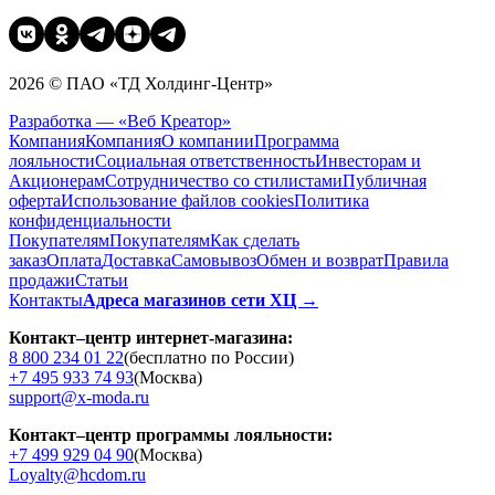
2026 © ПАО «ТД Холдинг-Центр»
Разработка — «Веб Креатор»
Компания
Компания
О компании
Программа
лояльности
Социальная ответственность
Инвесторам и
Акционерам
Сотрудничество со стилистами
Публичная
оферта
Использование файлов cookies
Политика
конфиденциальности
Покупателям
Покупателям
Как сделать
заказ
Оплата
Доставка
Cамовывоз
Обмен и возврат
Правила
продажи
Статьи
Контакты
Адреса магазинов сети ХЦ →
Контакт–центр интернет-магазина:
8 800 234 01 22
(бесплатно по России)
+7 495 933 74 93
(Москва)
support@x-moda.ru
Контакт–центр программы лояльности:
+7 499 929 04 90
(Москва)
Loyalty@hcdom.ru