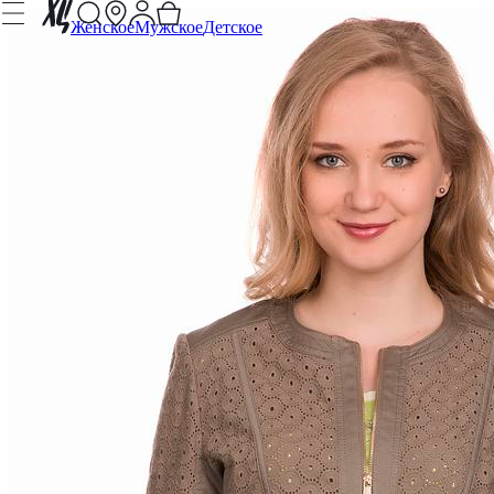
Женское
Мужское
Детское