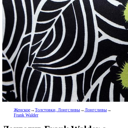
Женское
Толстовки, Лонгсливы
Лонгсливы
Frank Walder