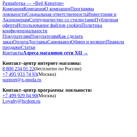
Разработка — «Веб Креатор»
Компания
Компания
О компании
Программа
лояльности
Социальная ответственность
Инвесторам и
Акционерам
Сотрудничество со стилистами
Публичная
оферта
Использование файлов cookies
Политика
конфиденциальности
Покупателям
Покупателям
Как сделать
заказ
Оплата
Доставка
Cамовывоз
Обмен и возврат
Правила
продажи
Статьи
Контакты
Адреса магазинов сети ХЦ →
Контакт–центр интернет-магазина:
8 800 234 01 22
(бесплатно по России)
+7 495 933 74 93
(Москва)
support@x-moda.ru
Контакт–центр программы лояльности:
+7 499 929 04 90
(Москва)
Loyalty@hcdom.ru