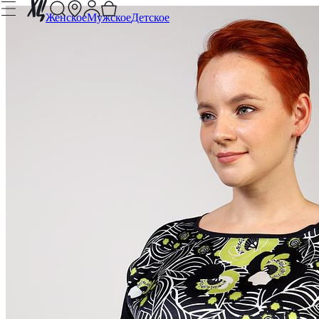
Женское
Мужское
Детское