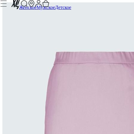
Женское
Мужское
Детское