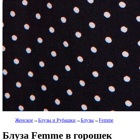
Женское
Блузы и Рубашки
Блузы
Femme
Блуза Femme в горошек