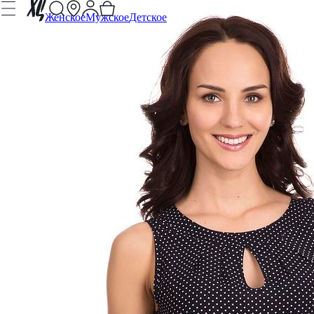
Женское
Мужское
Детское