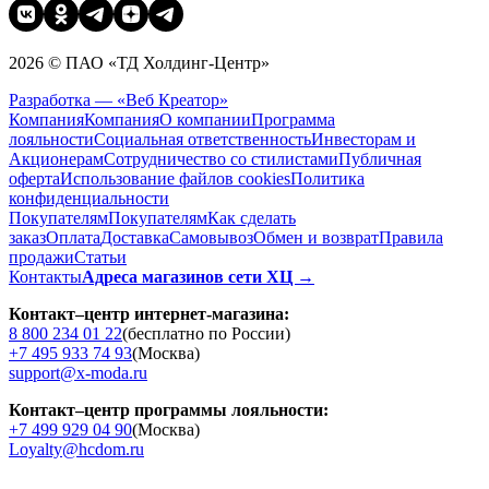
2026 © ПАО «ТД Холдинг-Центр»
Разработка — «Веб Креатор»
Компания
Компания
О компании
Программа
лояльности
Социальная ответственность
Инвесторам и
Акционерам
Сотрудничество со стилистами
Публичная
оферта
Использование файлов cookies
Политика
конфиденциальности
Покупателям
Покупателям
Как сделать
заказ
Оплата
Доставка
Cамовывоз
Обмен и возврат
Правила
продажи
Статьи
Контакты
Адреса магазинов сети ХЦ →
Контакт–центр интернет-магазина:
8 800 234 01 22
(бесплатно по России)
+7 495 933 74 93
(Москва)
support@x-moda.ru
Контакт–центр программы лояльности:
+7 499 929 04 90
(Москва)
Loyalty@hcdom.ru