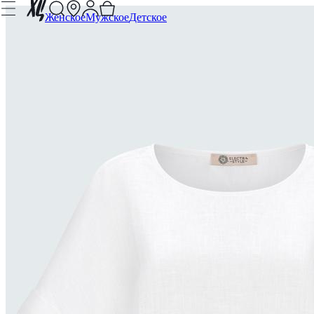
Женское
Мужское
Детское