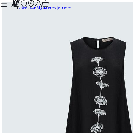
Женское
Мужское
Детское