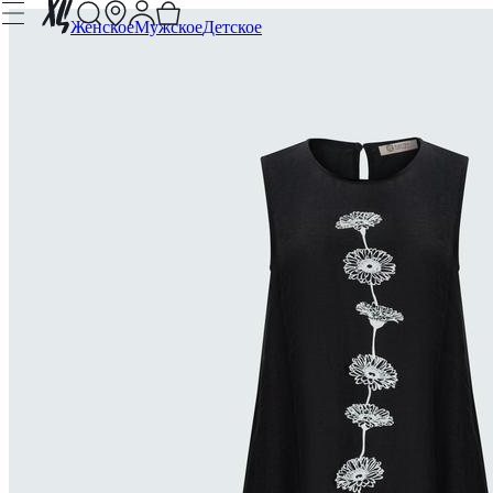
Женское
Мужское
Детское