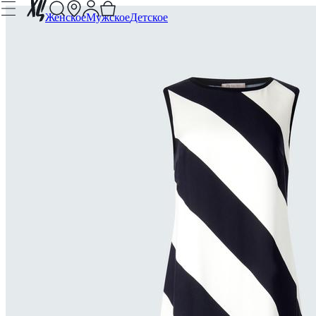
Женское
Мужское
Детское