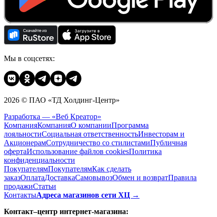
Мы в соцсетях:
2026 © ПАО «ТД Холдинг-Центр»
Разработка — «Веб Креатор»
Компания
Компания
О компании
Программа
лояльности
Социальная ответственность
Инвесторам и
Акционерам
Сотрудничество со стилистами
Публичная
оферта
Использование файлов cookies
Политика
конфиденциальности
Покупателям
Покупателям
Как сделать
заказ
Оплата
Доставка
Cамовывоз
Обмен и возврат
Правила
продажи
Статьи
Контакты
Адреса магазинов сети ХЦ →
Контакт–центр интернет-магазина: