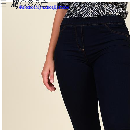
Женское
Мужское
Детское