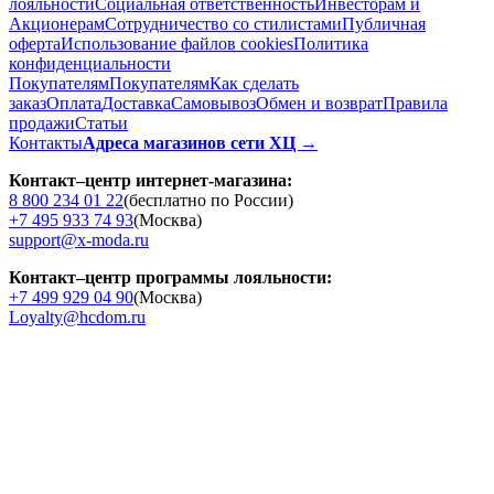
лояльности
Социальная ответственность
Инвесторам и
Акционерам
Сотрудничество со стилистами
Публичная
оферта
Использование файлов cookies
Политика
конфиденциальности
Покупателям
Покупателям
Как сделать
заказ
Оплата
Доставка
Cамовывоз
Обмен и возврат
Правила
продажи
Статьи
Контакты
Адреса магазинов сети ХЦ →
Контакт–центр интернет-магазина:
8 800 234 01 22
(бесплатно по России)
+7 495 933 74 93
(Москва)
support@x-moda.ru
Контакт–центр программы лояльности:
+7 499 929 04 90
(Москва)
Loyalty@hcdom.ru