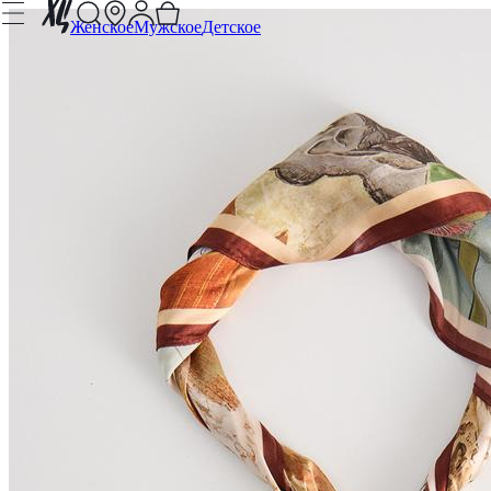
Женское
Мужское
Детское