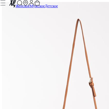
Женское
Мужское
Детское