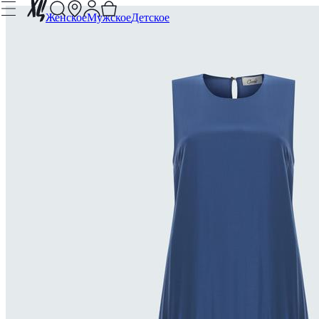
Женское
Мужское
Детское