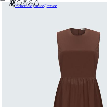
Женское
Мужское
Детское