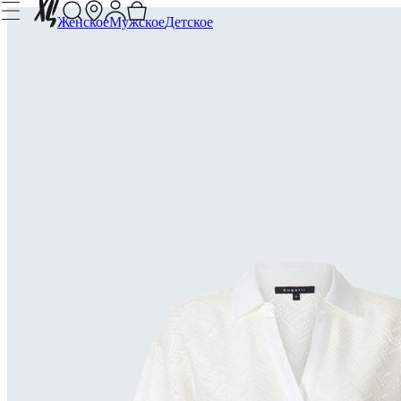
Женское
Мужское
Детское