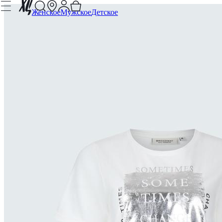
Женское
Мужское
Детское