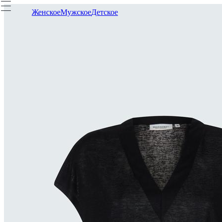
Женское
Мужское
Детское