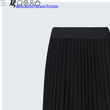
Женское
Мужское
Детское