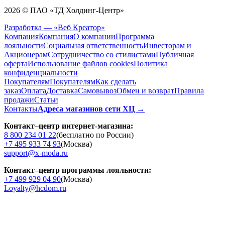
2026 © ПАО «ТД Холдинг-Центр»
Разработка — «Веб Креатор»
Компания
Компания
О компании
Программа
лояльности
Социальная ответственность
Инвесторам и
Акционерам
Сотрудничество со стилистами
Публичная
оферта
Использование файлов cookies
Политика
конфиденциальности
Покупателям
Покупателям
Как сделать
заказ
Оплата
Доставка
Cамовывоз
Обмен и возврат
Правила
продажи
Статьи
Контакты
Адреса магазинов сети ХЦ →
Контакт–центр интернет-магазина:
8 800 234 01 22
(бесплатно по России)
+7 495 933 74 93
(Москва)
support@x-moda.ru
Контакт–центр программы лояльности:
+7 499 929 04 90
(Москва)
Loyalty@hcdom.ru