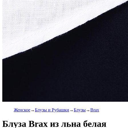
Женское
Блузы и Рубашки
Блузы
Brax
Блуза Brax из льна белая