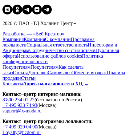
2026 © ПАО «ТД Холдинг-Центр»
Разработка — «Веб Креатор»
Компания
Компания
О компании
Программа
лояльности
Социальная ответственность
Инвесторам и
Акционерам
Сотрудничество со стилистами
Публичная
оферта
Использование файлов cookies
Политика
конфиденциальности
Покупателям
Покупателям
Как сделать
заказ
Оплата
Доставка
Cамовывоз
Обмен и возврат
Правила
продажи
Статьи
Контакты
Адреса магазинов сети ХЦ →
Контакт–центр интернет-магазина:
8 800 234 01 22
(бесплатно по России)
+7 495 933 74 93
(Москва)
support@x-moda.ru
Контакт–центр программы лояльности:
+7 499 929 04 90
(Москва)
Loyalty@hcdom.ru