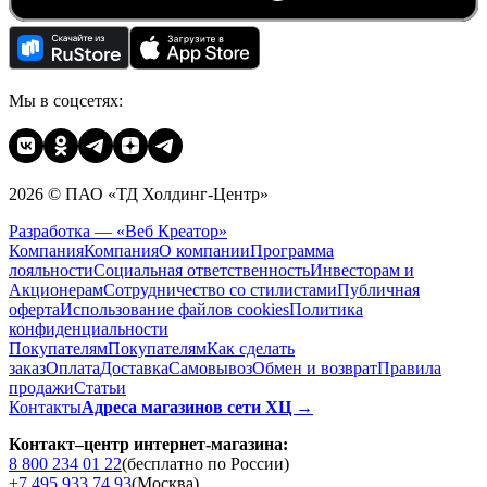
Мы в соцсетях:
2026 © ПАО «ТД Холдинг-Центр»
Разработка — «Веб Креатор»
Компания
Компания
О компании
Программа
лояльности
Социальная ответственность
Инвесторам и
Акционерам
Сотрудничество со стилистами
Публичная
оферта
Использование файлов cookies
Политика
конфиденциальности
Покупателям
Покупателям
Как сделать
заказ
Оплата
Доставка
Cамовывоз
Обмен и возврат
Правила
продажи
Статьи
Контакты
Адреса магазинов сети ХЦ →
Контакт–центр интернет-магазина:
8 800 234 01 22
(бесплатно по России)
+7 495 933 74 93
(Москва)