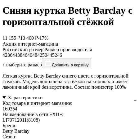
Синяя куртка Betty Barclay с
горизонтальной стёжкой
11 155 ₽
13 400 ₽
-17%
Акция интернет-магазина
Российский размер
|
Размер производителя
42
36
44
38
46
40
48
42
50
44
52
46
↑ выберите размер
Добавить в корзину
Легкая куртка Betty Barclay синего цвета с горизонтальной
стёжкой. Модель дополнена застёжкой на кнопках и имеет
лаконичный крой без воротника. Состав: полиэстер 100%
Характеристики
Код товара в интернет-магазине:
160354
Наименование в сети «ХЦ»:
LI70712011(8108)
Бренд:
Betty Barclay
Сезон: