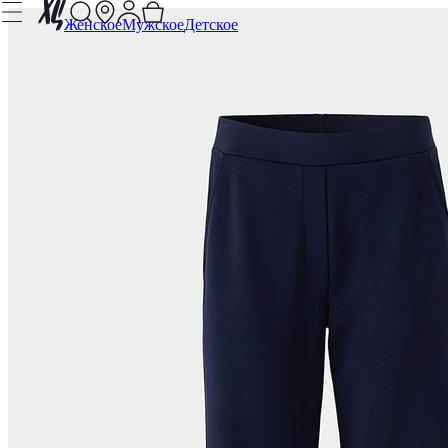
Женское
Мужское
Детское