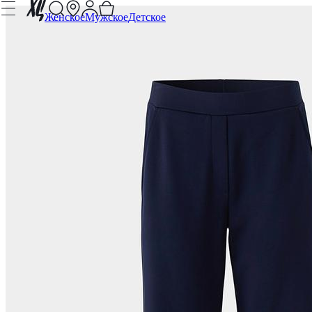
Женское
Мужское
Детское