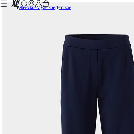
Женское
Мужское
Детское