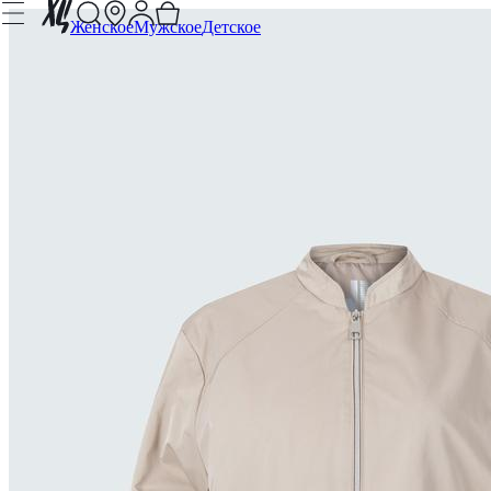
Женское
Мужское
Детское