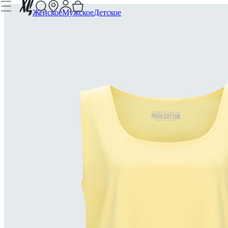
Женское
Мужское
Детское