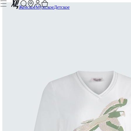
Женское
Мужское
Детское