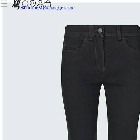
Женское
Мужское
Детское