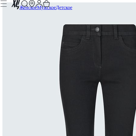
Женское
Мужское
Детское