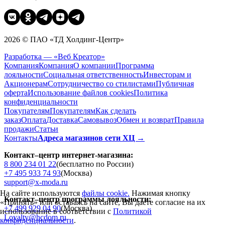
2026 © ПАО «ТД Холдинг-Центр»
Разработка — «Веб Креатор»
Компания
Компания
О компании
Программа
лояльности
Социальная ответственность
Инвесторам и
Акционерам
Сотрудничество со стилистами
Публичная
оферта
Использование файлов cookies
Политика
конфиденциальности
Покупателям
Покупателям
Как сделать
заказ
Оплата
Доставка
Cамовывоз
Обмен и возврат
Правила
продажи
Статьи
Контакты
Адреса магазинов сети ХЦ →
Контакт–центр интернет-магазина:
8 800 234 01 22
(бесплатно по России)
+7 495 933 74 93
(Москва)
support@x-moda.ru
На сайте используются
файлы cookie.
Нажимая кнопку
Контакт–центр программы лояльности:
«Принять» или оставаясь на сайте, Вы даете согласие на их
+7 499 929 04 90
(Москва)
использование в соответствии с
Политикой
Loyalty@hcdom.ru
конфиденциальности
.