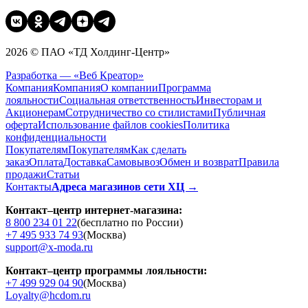
2026 © ПАО «ТД Холдинг-Центр»
Разработка — «Веб Креатор»
Компания
Компания
О компании
Программа
лояльности
Социальная ответственность
Инвесторам и
Акционерам
Сотрудничество со стилистами
Публичная
оферта
Использование файлов cookies
Политика
конфиденциальности
Покупателям
Покупателям
Как сделать
заказ
Оплата
Доставка
Cамовывоз
Обмен и возврат
Правила
продажи
Статьи
Контакты
Адреса магазинов сети ХЦ →
Контакт–центр интернет-магазина:
8 800 234 01 22
(бесплатно по России)
+7 495 933 74 93
(Москва)
support@x-moda.ru
Контакт–центр программы лояльности:
+7 499 929 04 90
(Москва)
Loyalty@hcdom.ru