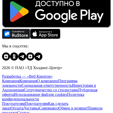
Мы в соцсетях:
2026 © ПАО «ТД Холдинг-Центр»
Разработка — «Веб Креатор»
Компания
Компания
О компании
Программа
лояльности
Социальная ответственность
Инвесторам и
Акционерам
Сотрудничество со стилистами
Публичная
оферта
Использование файлов cookies
Политика
конфиденциальности
Покупателям
Покупателям
Как сделать
заказ
Оплата
Доставка
Cамовывоз
Обмен и возврат
Правила
продажи
Статьи