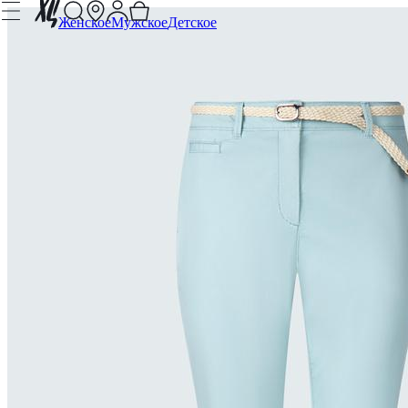
Женское
Мужское
Детское