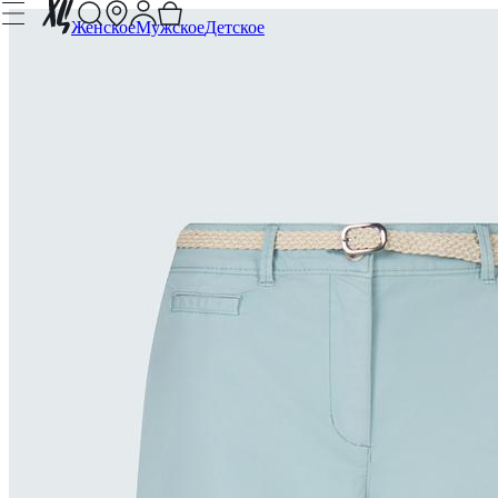
Женское
Мужское
Детское