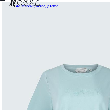
Женское
Мужское
Детское