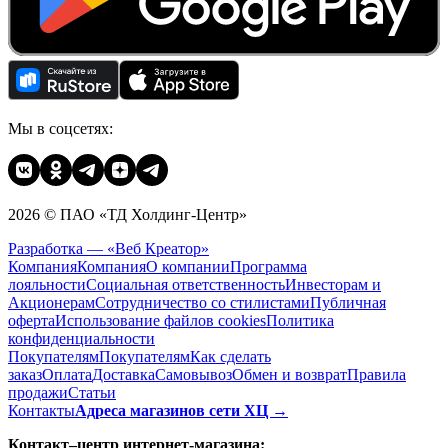
Мы в соцсетях:
2026 © ПАО «ТД Холдинг-Центр»
Разработка — «Веб Креатор»
Компания
Компания
О компании
Программа
лояльности
Социальная ответственность
Инвесторам и
Акционерам
Сотрудничество со стилистами
Публичная
оферта
Использование файлов cookies
Политика
конфиденциальности
Покупателям
Покупателям
Как сделать
заказ
Оплата
Доставка
Cамовывоз
Обмен и возврат
Правила
продажи
Статьи
Контакты
Адреса магазинов сети ХЦ →
Контакт–центр интернет-магазина: