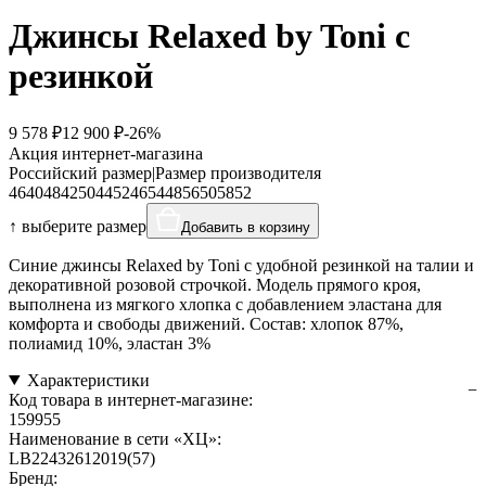
Джинсы Relaxed by Toni с
резинкой
9 578 ₽
12 900 ₽
-26%
Акция интернет-магазина
Российский размер
|
Размер производителя
46
40
48
42
50
44
52
46
54
48
56
50
58
52
↑ выберите размер
Добавить в корзину
Синие джинсы Relaxed by Toni с удобной резинкой на талии и
декоративной розовой строчкой. Модель прямого кроя,
выполнена из мягкого хлопка с добавлением эластана для
комфорта и свободы движений. Состав: хлопок 87%,
полиамид 10%, эластан 3%
Характеристики
Код товара в интернет-магазине:
159955
Наименование в сети «ХЦ»:
LB22432612019(57)
Бренд: