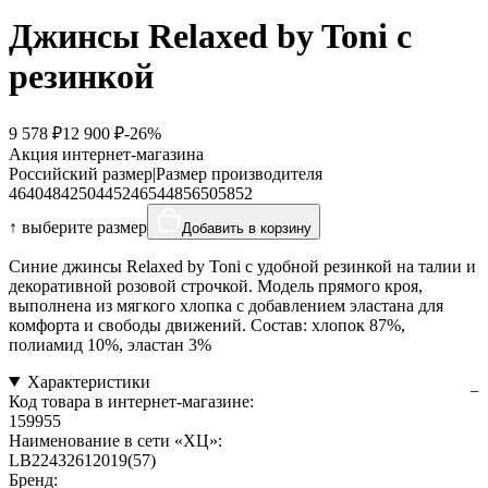
Джинсы Relaxed by Toni с
резинкой
9 578 ₽
12 900 ₽
-26%
Акция интернет-магазина
Российский размер
|
Размер производителя
46
40
48
42
50
44
52
46
54
48
56
50
58
52
↑ выберите размер
Добавить в корзину
Синие джинсы Relaxed by Toni с удобной резинкой на талии и
декоративной розовой строчкой. Модель прямого кроя,
выполнена из мягкого хлопка с добавлением эластана для
комфорта и свободы движений. Состав: хлопок 87%,
полиамид 10%, эластан 3%
Характеристики
Код товара в интернет-магазине:
159955
Наименование в сети «ХЦ»:
LB22432612019(57)
Бренд: