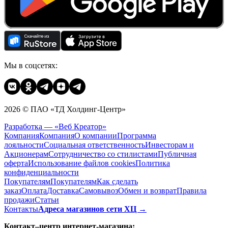
Мы в соцсетях:
2026 © ПАО «ТД Холдинг-Центр»
Разработка — «Веб Креатор»
Компания
Компания
О компании
Программа
лояльности
Социальная ответственность
Инвесторам и
Акционерам
Сотрудничество со стилистами
Публичная
оферта
Использование файлов cookies
Политика
конфиденциальности
Покупателям
Покупателям
Как сделать
заказ
Оплата
Доставка
Cамовывоз
Обмен и возврат
Правила
продажи
Статьи
Контакты
Адреса магазинов сети ХЦ →
Контакт–центр интернет-магазина: