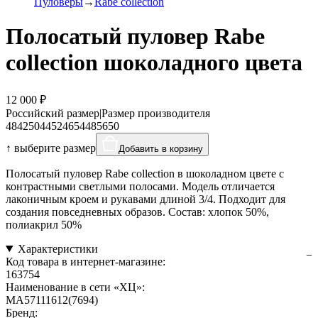
Пуловеры
Rabe collection
Полосатый пуловер Rabe
collection шоколадного цвета
12 000 ₽
Российский размер
|
Размер производителя
48
42
50
44
52
46
54
48
56
50
↑ выберите размер
Добавить в корзину
Полосатый пуловер Rabe collection в шоколадном цвете с
контрастными светлыми полосами. Модель отличается
лаконичным кроем и рукавами длиной 3/4. Подходит для
создания повседневных образов. Состав: хлопок 50%,
полиакрил 50%
Характеристики
Код товара в интернет-магазине:
163754
Наименование в сети «ХЦ»:
MA57111612(7694)
Бренд: