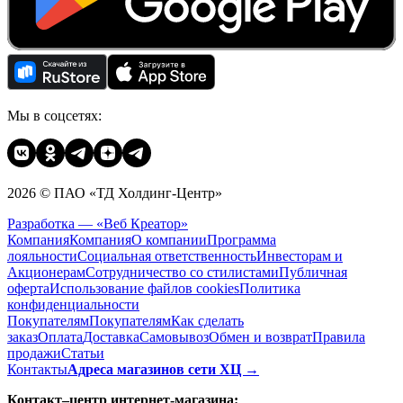
Мы в соцсетях:
2026 © ПАО «ТД Холдинг-Центр»
Разработка — «Веб Креатор»
Компания
Компания
О компании
Программа
лояльности
Социальная ответственность
Инвесторам и
Акционерам
Сотрудничество со стилистами
Публичная
оферта
Использование файлов cookies
Политика
конфиденциальности
Покупателям
Покупателям
Как сделать
заказ
Оплата
Доставка
Cамовывоз
Обмен и возврат
Правила
продажи
Статьи
Контакты
Адреса магазинов сети ХЦ →
Контакт–центр интернет-магазина: