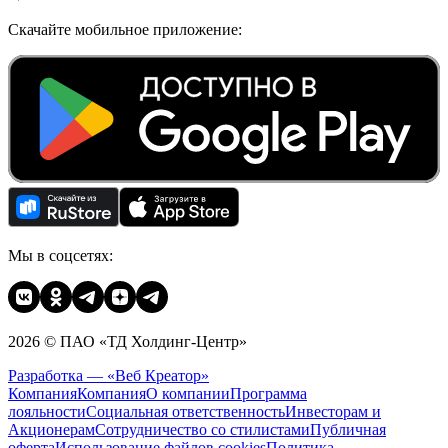
Скачайте мобильное приложение:
Мы в соцсетях:
2026 © ПАО «ТД Холдинг-Центр»
Разработка — «Веб Креатор»
Компания
Компания
О компании
Программа
лояльности
Социальная ответственность
Инвесторам и
Акционерам
Сотрудничество со стилистами
Публичная
оферта
Использование файлов cookies
Политика