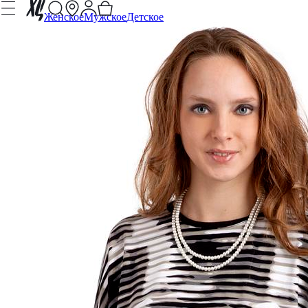
Женское
Мужское
Детское