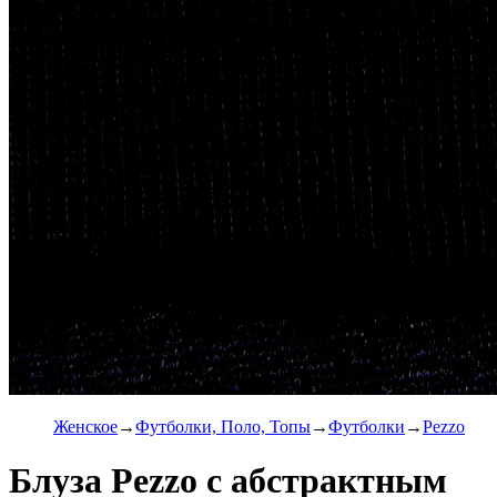
Женское
Футболки, Поло, Топы
Футболки
Pezzo
Блуза Pezzo с абстрактным