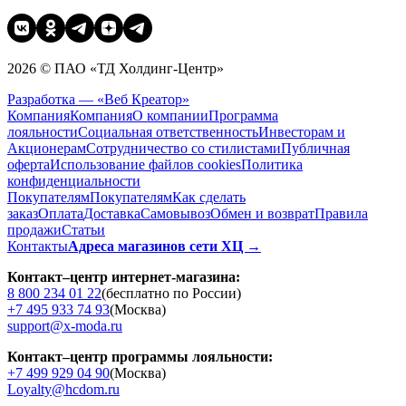
2026 © ПАО «ТД Холдинг-Центр»
Разработка — «Веб Креатор»
Компания
Компания
О компании
Программа
лояльности
Социальная ответственность
Инвесторам и
Акционерам
Сотрудничество со стилистами
Публичная
оферта
Использование файлов cookies
Политика
конфиденциальности
Покупателям
Покупателям
Как сделать
заказ
Оплата
Доставка
Cамовывоз
Обмен и возврат
Правила
продажи
Статьи
Контакты
Адреса магазинов сети ХЦ →
Контакт–центр интернет-магазина:
8 800 234 01 22
(бесплатно по России)
+7 495 933 74 93
(Москва)
support@x-moda.ru
Контакт–центр программы лояльности:
+7 499 929 04 90
(Москва)
Loyalty@hcdom.ru