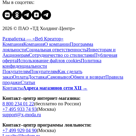
Мы в соцсетях:
2026 © ПАО «ТД Холдинг-Центр»
Разработка — «Веб Креатор»
Компания
Компания
О компании
Программа
лояльности
Социальная ответственность
Инвесторам и
Акционерам
Сотрудничество со стилистами
Публичная
оферта
Использование файлов cookies
Политика
конфиденциальности
Покупателям
Покупателям
Как сделать
заказ
Оплата
Доставка
Cамовывоз
Обмен и возврат
Правила
продажи
Статьи
Контакты
Адреса магазинов сети ХЦ →
Контакт–центр интернет-магазина:
8 800 234 01 22
(бесплатно по России)
+7 495 933 74 93
(Москва)
support@x-moda.ru
Контакт–центр программы лояльности:
+7 499 929 04 90
(Москва)
Loyalty@hcdom.ru