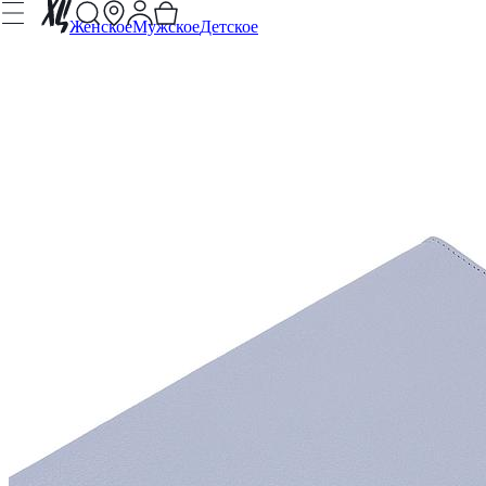
Женское
Мужское
Детское