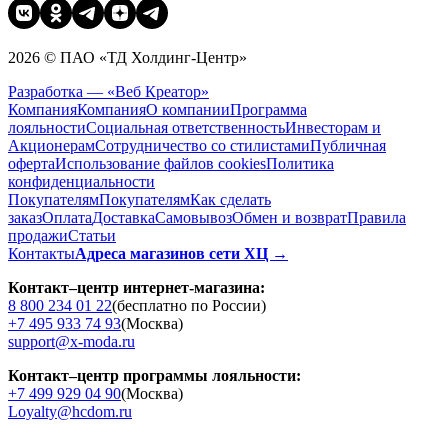
2026 © ПАО «ТД Холдинг-Центр»
Разработка — «Веб Креатор»
Компания
Компания
О компании
Программа
лояльности
Социальная ответственность
Инвесторам и
Акционерам
Сотрудничество со стилистами
Публичная
оферта
Использование файлов cookies
Политика
конфиденциальности
Покупателям
Покупателям
Как сделать
заказ
Оплата
Доставка
Cамовывоз
Обмен и возврат
Правила
продажи
Статьи
Контакты
Адреса магазинов сети ХЦ →
Контакт–центр интернет-магазина:
8 800 234 01 22
(бесплатно по России)
+7 495 933 74 93
(Москва)
support@x-moda.ru
Контакт–центр программы лояльности:
+7 499 929 04 90
(Москва)
Loyalty@hcdom.ru