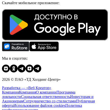
Скачайте мобильное приложение:
Мы в соцсетях:
2026 © ПАО «ТД Холдинг-Центр»
Разработка — «Веб Креатор»
Компания
Компания
О компании
Программа
лояльности
Социальная ответственность
Инвесторам и
Акционерам
Сотрудничество со стилистами
Публичная
оферта
Использование файлов cookies
Политика
конфиденциальности