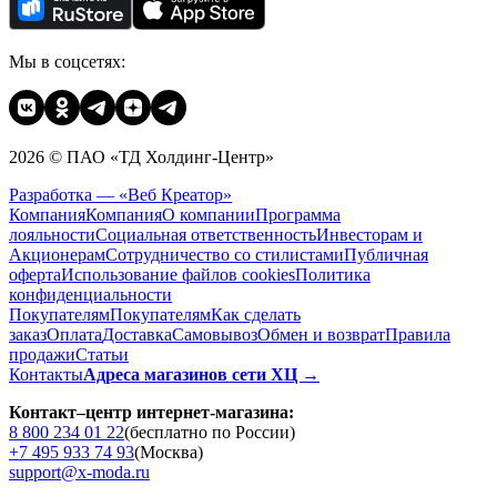
Мы в соцсетях:
2026 © ПАО «ТД Холдинг-Центр»
Разработка — «Веб Креатор»
Компания
Компания
О компании
Программа
лояльности
Социальная ответственность
Инвесторам и
Акционерам
Сотрудничество со стилистами
Публичная
оферта
Использование файлов cookies
Политика
конфиденциальности
Покупателям
Покупателям
Как сделать
заказ
Оплата
Доставка
Cамовывоз
Обмен и возврат
Правила
продажи
Статьи
Контакты
Адреса магазинов сети ХЦ →
Контакт–центр интернет-магазина:
8 800 234 01 22
(бесплатно по России)
+7 495 933 74 93
(Москва)
support@x-moda.ru