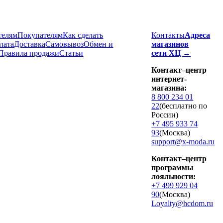
телям
Покупателям
Как сделать
Контакты
Адреса
лата
Доставка
Cамовывоз
Обмен и
магазинов
Правила продажи
Статьи
сети ХЦ →
Контакт–центр
интернет-
магазина:
8 800 234 01
22
(бесплатно по
России)
+7 495 933 74
93
(Москва)
support@x-moda.ru
Контакт–центр
программы
лояльности:
+7 499 929 04
90
(Москва)
Loyalty@hcdom.ru