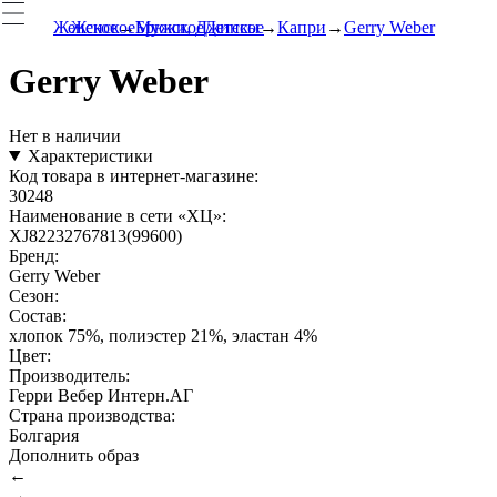
Женское
Женское
Мужское
Брюки, Джинсы
Детское
Капри
Gerry Weber
Gerry Weber
Нет в наличии
Характеристики
Код товара в интернет-магазине:
30248
Наименование в сети «ХЦ»:
XJ82232767813(99600)
Бренд:
Gerry Weber
Сезон:
Состав:
хлопок 75%, полиэстер 21%, эластан 4%
Цвет:
Производитель:
Герри Вебер Интерн.АГ
Страна производства:
Болгария
Дополнить образ
←
→