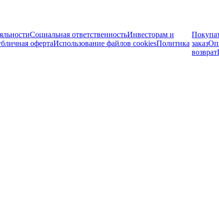
яльности
Социальная ответственность
Инвесторам и
Покупа
бличная оферта
Использование файлов cookies
Политика
заказ
Оп
возврат