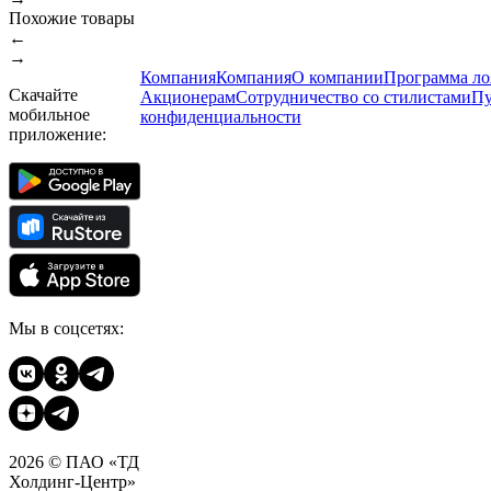
Похожие товары
←
→
Компания
Компания
О компании
Программа ло
Скачайте
Акционерам
Сотрудничество со стилистами
Пу
мобильное
конфиденциальности
приложение:
Мы в соцсетях:
2026 © ПАО «ТД
Холдинг-Центр»